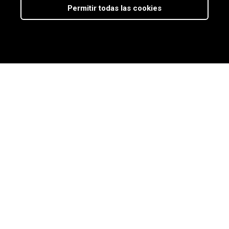
Permitir todas las cookies
Nuestro
blog
Últimas noticias del sector,
novedades y recursos útiles
para la compraventa de
empresas