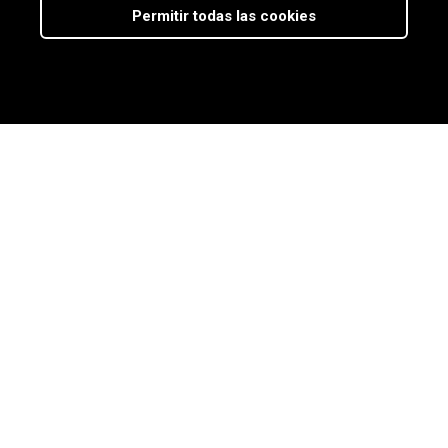
Permitir todas las cookies
Nuestro
blog
Últimas noticias del sector,
novedades y recursos útiles
para la compraventa de
empresas