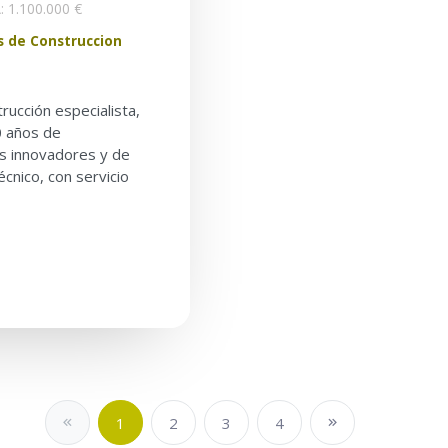
 1.100.000 €
s de Construccion
ucción especialista,
0 años de
os innovadores y de
écnico, con servicio
1
2
3
4