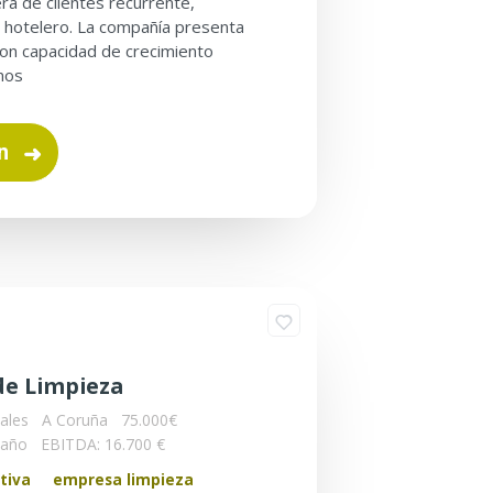
ra de clientes recurrente,
o hotelero. La compañía presenta
con capacidad de crecimiento
nos
n
de Limpieza
ales
A Coruña
75.000€
/año
EBITDA: 16.700 €
tiva
empresa limpieza