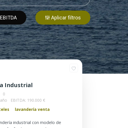
EBITDA
Aplicar filtros
a Industrial
0
/año
EBITDA: 190.000 €
teles
lavandería venta
ndería industrial con modelo de