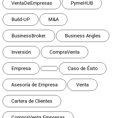
VentaDeEmpresas
PymeHUB
Build-UP
M&A
BusinessBroker.
Business Angles
Inversión
CompraVenta
Empresa
Caso de Éxito
Asesoría de Empresa
Venta
Cartera de Clientes
CompraVenta Empresas