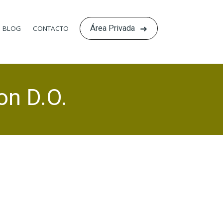
Área Privada
BLOG
CONTACTO
on D.O.