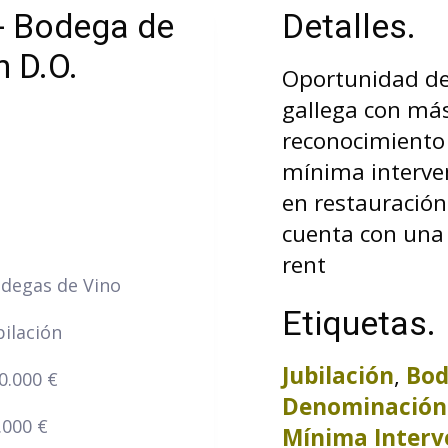
- Bodega de
Detalles.
n D.O.
Oportunidad de
gallega con más
reconocimiento 
mínima interve
en restauración
cuenta con una b
rent
degas de Vino
Etiquetas.
bilación
Jubilación
,
Bod
0.000 €
Denominación
.000 €
Mínima Interv