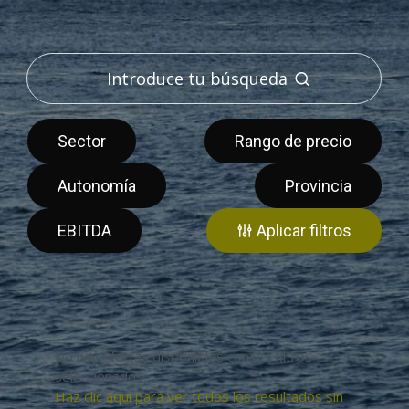
Sector
Rango de precio
Autonomía
Provincia
EBITDA
Aplicar filtros
No hay ofertas disponibles con los filtros
seleccionados.
Haz clic aquí para ver todos los resultados sin